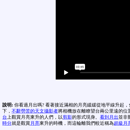
說明:
你看過月出嗎? 看著接近滿相的月亮緩緩從地平線升起，
下，
不辭勞苦的天文攝影者
將相機放在離瞭望台兩公里遠的位
台
上觀賞月亮東升的人們，以
剪影
的形式現身。
看到月出
並非
時分
就是觀賞
月亮
東升的時機，而這輪離我們較近稱為
超級月