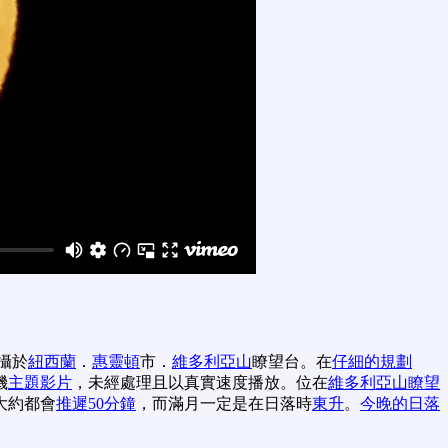
攝於
紐西蘭
．
惠靈頓
市．
維多利亞山
瞭望台。在
仔細的規劃
機
主題影片
，未經處理且以真實速度播放。位在
維多利亞山瞭望
大約都會
推遲50分鐘
，而滿月一定是在日落時
東升
。
今晚的日落