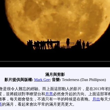
滿月與剪影
影片提供與版權:
Mark Gee
;
音樂:
Tenderness (Dan Phillipson)
會是很令人難忘的經驗。而上面這部動人的影片，是在2013年初
置，並將鏡頭對準瞭望台和
月亮
必然會升起的方向。上面這部單
難事，每天都會發生，不過只有一半的時候是在夜晚。
月出
每天
亮
的滿月，看起來會比平常的滿月更亮更大。