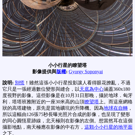
小小行星的瞭望塔
影像提供與
版權
:
Gyorgy Soponyai
說明:
別慌
！雖然這張小小行星投影讓人看得眼花撩亂，不過
它只是一張經過數位變形與縫合，以
天底為中心
涵蓋360x180
度視野的影像。這些影像是在10月31日那晚，攝於地球．匈牙
利．塔塔班雅附近的一座30米高的山頂
瞭望塔
上。而這座網格
狀的高塔建物，原先是當地礦坑的升降機。因為
地球在自轉
，
所以這幅由126張75秒長曝光照片合成的影像，也呈現了變形
的同心圓恆星跡線，北天極則在影像的左側。想當然耳在這個
攝影地點，南天極應在影像的中右方，
這顆小小行星的地平面
之下。