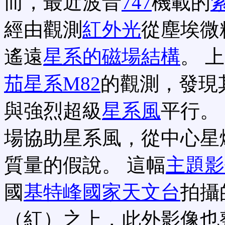
而，最近波音
747
機載的
經由觀測
紅外光
從塵埃微
遙遠
星系的磁場結構
。 
茄星系M82
的觀測，發現
與強烈超級
星系風
平行。
場協助星系風，從中心星
質量的假說。 這幅
主題影
國
基特峰國家天文台
拍攝
（紅）之上，此外影像也