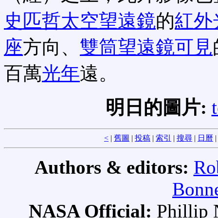
史匹哲太空望遠鏡
的
紅外
座
方向、
雙筒望遠鏡可見
百萬
光年
遠。
明日的圖片:
<
|
舊圖
|
投稿
|
索引
|
搜尋
|
日曆
Authors & editors:
Ro
Bonne
NASA Official:
Philli