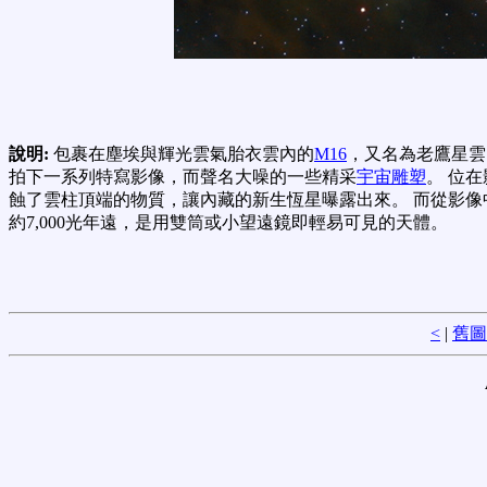
說明:
包裹在塵埃與輝光雲氣胎衣雲內的
M16
，又名為老鷹星雲
拍下一系列特寫影像，而聲名大噪的一些精采
宇宙雕塑
。 位
蝕了雲柱頂端的物質，讓內藏的新生恆星曝露出來。 而從影
約7,000光年遠，是用雙筒或小望遠鏡即輕易可見的天體。
<
|
舊圖