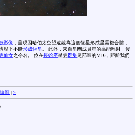
緻影像
，呈現因哈伯太空望遠鏡為這個恆星形成星雲複合體，
擠壓下不斷
形成恆星
。 此外，來自星團成員星的高能輻射，侵
雲仙女
之令名。 位在
長蛇座
星雲
群集
尾部區的M16，距離我們
論區
|
>
)