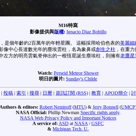
M16特寫
影像提供與
版權
:
Ignacio Diaz Bobillo
，是個年齡約2百萬年的年輕星團。 這幅採用哈伯色表的
美麗細
在影像中心長達數光年的塵埃雲柱，名為象鼻或
創生之柱
，在重力
像中左方的明亮雲氣脊伸出的一根恆星誕生塵埃柱，則擁有
老鷹星
Watch:
Perseid Meteor Shower
明日的圖片:
Sunday's Childe
|
投稿
|
索引
|
搜尋
|
日曆
|
資訊訂閱 (RSS)
|
教育
|
APOD簡介
|
討
Authors & editors:
Robert Nemiroff
(
MTU
) &
Jerry Bonnell
(
UMCP
NASA Official:
Phillip Newman
Specific rights apply
.
NASA Web Privacy Policy and Important Notices
A service of:
ASD
at
NASA
/
GSFC
&
Michigan Tech. U.