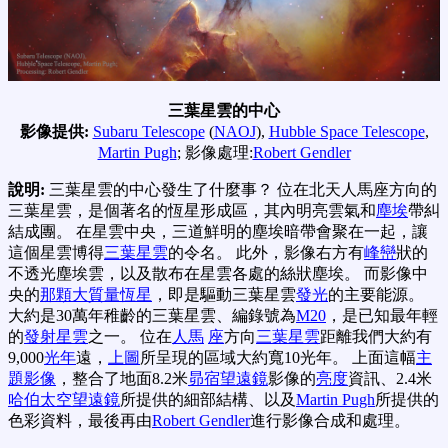
三葉星雲的中心
影像提供:
Subaru Telescope
(
NAOJ
),
Hubble Space Telescope
,
Martin Pugh
; 影像處理:
Robert Gendler
說明:
三葉星雲的中心發生了什麼事？ 位在北天人馬座方向的
三葉星雲，是個著名的恆星形成區，其內明亮雲氣和
塵埃
帶糾
結成團。 在星雲中央，三道鮮明的塵埃暗帶會聚在一起，讓
這個星雲博得
三葉星雲
的令名。 此外，影像右方有
峰巒
狀的
不透光塵埃雲，以及散布在星雲各處的絲狀塵埃。 而影像中
央的
那顆大質量恆星
，即是驅動三葉星雲
發光
的主要能源。
大約是30萬年稚齡的三葉星雲、編錄號為
M20
，是已知最年輕
的
發射星雲
之一。 位在
人馬
座
方向
三葉星雲
距離我們大約有
9,000
光年
遠，
上圖
所呈現的區域大約寬10光年。 上面這幅
主
題影像
，整合了地面8.2米
昴宿望遠鏡
影像的
亮度
資訊、2.4米
哈伯太空望遠鏡
所提供的細部結構、以及
Martin Pugh
所提供的
色彩資料，最後再由
Robert Gendler
進行影像合成和處理。