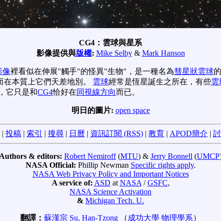
CG4：雲球與星系
影像提供與
版權
:
Mike Selby
&
Mark Hanson
影像
裡看似在伸展"觸手"的怪異"生物"，是一種名為
彗星狀雲球
而在本質上它們天差地別。
雲球
經常是恆星誕生之所在，有些
雲
，它只是和
CG4
恰好在
同視線方向
而已。
明日的圖片:
open space
|
投稿
|
索引
|
搜尋
|
日曆
|
資訊訂閱 (RSS)
|
教育
|
APOD簡介
|
討
Authors & editors:
Robert Nemiroff
(
MTU
) &
Jerry Bonnell
(
UMCP
NASA Official:
Phillip Newman
Specific rights apply
.
NASA Web Privacy Policy and Important Notices
A service of:
ASD
at
NASA
/
GSFC
,
NASA Science Activation
&
Michigan Tech. U.
翻譯：
蘇漢宗 Su, Han-Tzong
（
成功大學
物理學系
）