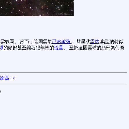
的雲氣團。 然而，這團雲氣
已然破裂
。 彗星狀
雲球
典型的特徵
球
的頭部甚至鑲著很年輕的
恆星
。 至於這團雲球的頭部為何會
論區
|
>
)