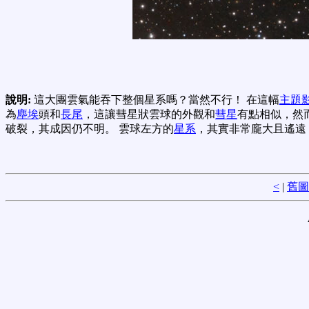
說明:
這大團雲氣能吞下整個星系嗎？當然不行！ 在這幅
主題
為
塵埃
頭和
長尾
，這讓彗星狀雲球的外觀和
彗星
有點相似，然
破裂，其成因仍不明。 雲球左方的
星系
，其實非常龐大且遙遠
<
|
舊圖