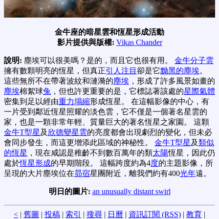
金牛座的暗星雲和恆星形成活動
影片提供與版權:
Vikas Chander
說明:
塵埃可以很美嗎？是的，而且它也很有用。
金牛分子雲
擁有數顆明亮的恆星，但真正
引人注目
卻是它
黝黑的塵埃
。
這些無所不在帶著波紋和漣漪的
塵埃
，形成了許多風景如畫的
塵埃
棉絮球
兔
，但也許更重要的是，它標誌著該處的
星際氣體
密集到足以經由
重力塌縮
形成恆星。 在這幅影像的中心，有
一片受到鄰近恆星照耀的淡色雲，它不僅是一個著名星雲的
家，也是一顆非常年輕、質量巨大的著名恆星之家園。 這顆
金牛T型星
及
欣德變星雲
的亮度都會出現劇烈的變化，但未必
會同步發生，而這更增添此區域的神秘性。
金牛T型星
及
類似
的恆星
，現在咸認是稚齡不到數百萬年的類
太陽
恆星，因此仍
處於
恆星形成
的早期階段。 這幅跨度約為4
度
的主題影像，所
呈現的大片塵埃位在
昴宿
星團附近，離我們約有400
光年
遠。
明日的圖片:
an unusually distant swirl
<
|
舊圖
|
投稿
|
索引
|
搜尋
|
日曆
|
資訊訂閱 (RSS)
|
教育
|