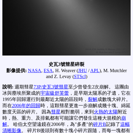
史瓦3號彗星碎裂
影像提供:
NASA
,
ESA
, H. Weaver (
JHU
/
APL
), M. Mutchler
and Z. Levay (
STScI
)
說明:
週期彗星
73P/史瓦3號彗星
至少曾發生2次崩解。 這團由
冰與塵埃所聚成的
宇宙級舒芙蕾
，是早期太陽系的孑遺，它在
1995年回歸運行到最鄰近太陽的區段時，
裂解
成數塊大碎片。
而在
2006年的回歸
時，這顆彗星更進一步崩解成幾十塊、綿延
數度天區的碎片。 因為
彗星
相對脆弱，來到
火熱的太陽
附近
時，熱、重力、及排氣都有可能讓它們發生這種大規模的
崩
解
。 哈伯太空望遠鏡在2006年，為"多產"的
碎片B
記錄了
這幅
清晰影像
。 碎片B後頭則有數十塊小碎片跟隨，而每一塊都有