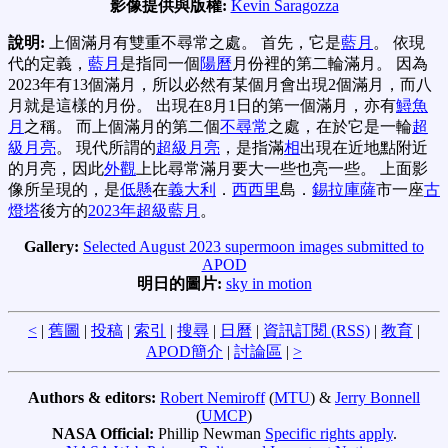
影像提供與版權:
Kevin Saragozza
說明:
上個滿月有雙重不尋常之處。 首先，它是
藍月
。 依現
代的定義，
藍月
是指同一個
陽曆
月份裡的第二輪滿月。 因為
2023年有13個滿月，所以必然有某個月會出現2個滿月，而八
月就是這樣的月份。 出現在8月1日的第一個滿月，亦有
鱘魚
月
之稱。 而上個滿月的第二個
不尋常
之處，在於它是一輪
超
級月亮
。 現代所謂的
超級月亮
，是指滿
相
出現在近地點附近
的月亮，因此
外觀
上比尋常滿月要大一些也亮一些。 上面影
像所呈現的，是
低懸
在
義大利
．
西西里
島．
錫拉庫薩
市一座
古
燈塔
後方的
2023年超級藍月
。
Gallery:
Selected August 2023 supermoon images submitted to
APOD
明日的圖片:
sky in motion
<
|
舊圖
|
投稿
|
索引
|
搜尋
|
日曆
|
資訊訂閱 (RSS)
|
教育
|
APOD簡介
|
討論區
|
>
Authors & editors:
Robert Nemiroff
(
MTU
) &
Jerry Bonnell
(
UMCP
)
NASA Official:
Phillip Newman
Specific rights apply
.