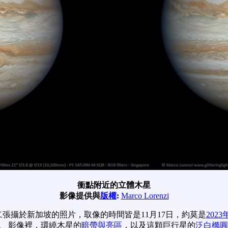
衝點附近的立體木星
影像提供與
版權
:
Marco Lorenzi
二張攝於新加坡的照片，取像的時間皆是11月17日，約莫是
202
。 影像裡，環繞木星的
暗帶與亮區
，以及這顆巨行星的
泛白橢圓