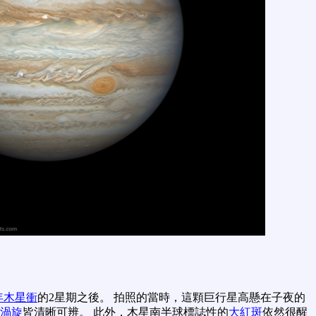
3年木星衝
的2星期之後。 拍照的當時，這顆巨行星高懸在子夜的
渦旋
皆清晰可辨。 此外，木星南半球標誌性的
大紅斑
依然很醒