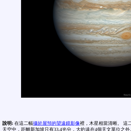
說明:
在這二幅
攝於屋預的望遠鏡影像
裡，木星相當清晰。 這
天空中，距離新加坡只有33.4光分，大約遠在4個天文單位之外