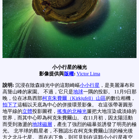
小小行星的極光
影像提供與
版權
:
Victor Lima
說明:
沉浸在陰森綠光中的這顆崎嶇
小小行星
，是美麗瀑布和
高聳山峰的家園。 不過，它只是
地球
一隅的投影。 11月9日那
晚，位在冰島西部
柯克朱費爾（Kirkjufell）山區
的數位相機，
拍下了
這幅以天底為中心的併接環景影像。 在這張帶著圓形
地平線的
立體
投影圖裡，
搖曳的北極光
簾把大地渲染成淡綠的
世界，而其中心即為柯克朱費爾山。 在11月初，因太陽活動
而受到激盪的
地球磁層
，產生了強烈的磁暴並誘發了明亮的極
光。 北半球的觀星者，不難認出在柯克朱費爾山頂的極光後
方之北斗七星。 而在右下角，則可見到在這顆小小行星夜空