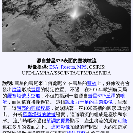
源自彗星67P表面的塵埃噴流
影像提供:
ESA
,
Rosetta
,
MPS
, OSIRIS;
UPD/LAM/IAA/SSO/INTA/UPM/DASP/IDA
說明:
彗星的彗尾來自何處呢？ 在彗星的
彗核
上，好像沒有會
發出
噴流
形成
彗尾
的特定位置。 不過，在2016年歐洲航天局
的
羅塞塔號太空船
，不但拍攝到一道源自
彗星67P/丘澤
的
噴
流
，而且還直接穿過它。 這幅
說服力十足的主題影像
，呈現
了一道
明亮的羽狀煙塵
，從緊貼著一座10米高牆的圓形凹地噴
出。 分析
羅塞塔號的數據
證實，這道噴流的組成是塵埃和水
冰。 這片崎嶇不過很
單調的原野
顯示，產生噴流的源頭
可能
遠在多孔的表面之下。
這幅影像
拍攝的時間點，大約在羅塞