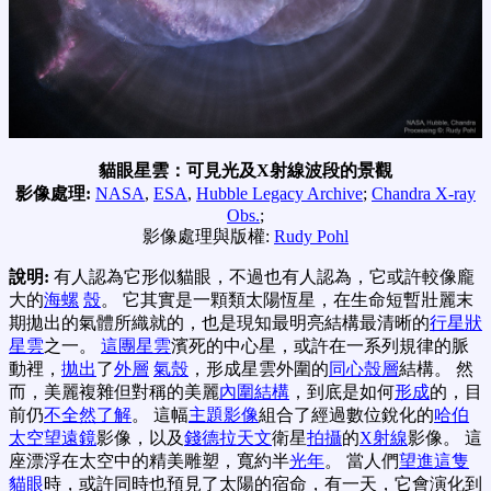
貓眼星雲：可見光及X射線波段的景觀
影像處理:
NASA
,
ESA
,
Hubble Legacy Archive
;
Chandra X-ray
Obs.
;
影像處理與版權:
Rudy Pohl
說明:
有人認為它形似貓眼，不過也有人認為，它或許較像龐
大的
海螺
殼
。 它其實是一顆類太陽恆星，在生命短暫壯麗末
期拋出的氣體所織就的，也是現知最明亮結構最清晰的
行星狀
星雲
之一。
這團星雲
濱死的中心星，或許在一系列規律的脈
動裡，
拋出
了
外層
氣殼
，形成星雲外圍的
同心殼層
結構。 然
而，美麗複雜但對稱的美麗
內圍結構
，到底是如何
形成
的，目
前仍
不全然了解
。 這幅
主題影像
組合了經過數位銳化的
哈伯
太空望遠鏡
影像，以及
錢德拉天文
衛星
拍攝
的
X射線
影像。 這
座漂浮在太空中的精美雕塑，寬約半
光年
。 當人們
望進這隻
貓眼
時，或許同時也預見了太陽的宿命，有一天，它會演化到