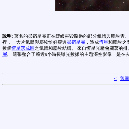
說明:
著名的昴宿星團正在緩緩摧毀路過的部分氣體與塵埃雲
裡，一大片氣體與塵埃恰好穿過
昴宿星團
，造成
恆星
和塵埃之
數個
恆星形成區
之氣體和塵埃結構。 來自恆星光壓會顯著的排
層
。 這張整合了將近9小時長曝光數據的主題深空影像，是在
<
|
舊圖