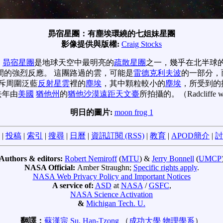
昴宿星團：有塵埃環繞的七姐妹星團
影像提供與版權:
Craig Stocks
。
昴宿星團
是地球天空中最明亮的
疏散星團
之一，幾乎在北半球
間的強烈反應。 這團路過的雲，可能是
雷德克利夫波
的一部分，
斥周圍泛藍
反射星雲
裡的
塵埃
，其中顆粒較小的
塵埃
，所受到的
去年由
美國
猶他州
的
猶他沙漠遠距天文臺
所拍攝的。（Radcliffe
明日的圖片:
moon frog 1
|
投稿
|
索引
|
搜尋
|
日曆
|
資訊訂閱 (RSS)
|
教育
|
APOD簡介
|
討
Authors & editors:
Robert Nemiroff
(
MTU
) &
Jerry Bonnell
(
UMCP
NASA Official:
Amber Straughn;
Specific rights apply
.
NASA Web Privacy Policy and Important Notices
A service of:
ASD
at
NASA
/
GSFC
,
NASA Science Activation
&
Michigan Tech. U.
翻譯：
蘇漢宗 Su, Han-Tzong
（
成功大學
物理學系
）