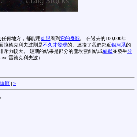
的任何地方，都能用
肉眼
看到
它的身影
。 在過去的100,000年
而拉德克利夫波則是
不久才發現
的、連接了我們鄰近
銀河系
的
排斥力較大。 短期的結果是部分的塵埃雲糾結成
絲狀
並發生
分
 wave 雷德克利夫波）
論區
|
>
)