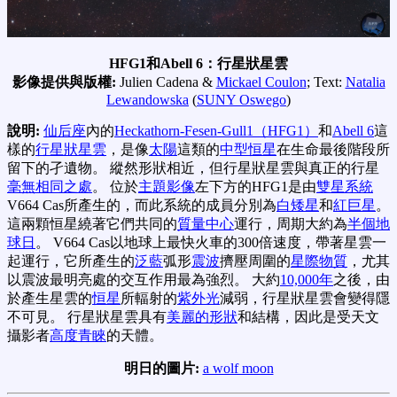
HFG1和Abell 6：行星狀星雲
影像提供與版權:
Julien Cadena &
Mickael Coulon
; Text:
Natalia
Lewandowska
(
SUNY Oswego
)
說明:
仙后座
內的
Heckathorn-Fesen-Gull1（HFG1）
和
Abell 6
這
樣的
行星狀星雲
，是像
太陽
這類的
中型恒星
在生命最後階段所
留下的孑遺物。 縱然形狀相近，但行星狀星雲與真正的行星
毫無相同之處
。 位於
主題影像
左下方的HFG1是由
雙星系統
V664 Cas所產生的，而此系統的成員分別為
白矮星
和
紅巨星
。
這兩顆恒星繞著它們共同的
質量中心
運行，周期大約為
半個地
球日
。 V664 Cas以地球上最快火車的300倍速度，帶著星雲一
起運行，它所產生的
泛藍
弧形
震波
擠壓周圍的
星際物質
，尤其
以震波最明亮處的交互作用最為強烈。 大約
10,000年
之後，由
於產生星雲的
恒星
所輻射的
紫外光
減弱，行星狀星雲會變得隱
不可見。 行星狀星雲具有
美麗的形狀
和結構，因此是受天文
攝影者
高度青睞
的天體。
明日的圖片:
a wolf moon