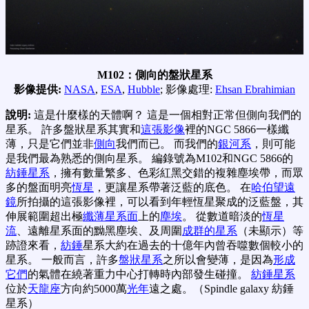
M102：側向的盤狀星系
影像提供:
NASA
,
ESA
,
Hubble
; 影像處理:
Ehsan Ebrahimian
說明:
這是什麼樣的天體啊？ 這是一個相對正常但側向我們的
星系。 許多盤狀星系其實和
這張影像
裡的NGC 5866一樣纖
薄，只是它們並非
側向
我們而已。 而我們的
銀河系
，則可能
是我們最為熟悉的側向星系。 編錄號為M102和NGC 5866的
紡錘星系
，擁有數量繁多、色彩紅黑交錯的複雜塵埃帶，而眾
多的盤面明亮
恆星
，更讓星系帶著泛藍的底色。 在
哈伯望遠
鏡
所拍攝的這張影像裡，可以看到年輕恆星聚成的泛藍盤，其
伸展範圍超出極
纖薄星系面
上的
塵埃
。 從數道暗淡的
恆星
流
、遠離星系面的黝黑塵埃、及周圍
成群的星系
（未顯示）等
跡證來看，
紡錘
星系大約在過去的十億年內曾吞噬數個較小的
星系。 一般而言，許多
盤狀星系
之所以會變薄，是因為
形成
它們
的氣體在繞著重力中心打轉時內部發生碰撞。
紡錘星系
位於
天龍座
方向約5000萬
光年
遠之處。（Spindle galaxy 紡錘
星系）