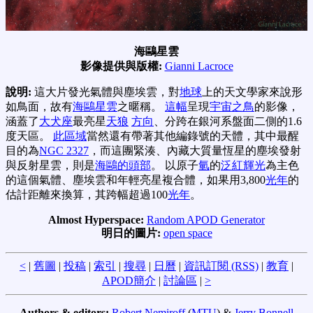
海鷗星雲
影像提供與版權:
Gianni Lacroce
說明:
這大片發光氣體與塵埃雲，對
地球
上的天文學家來說形
如鳥面，故有
海鷗星雲
之暱稱。
這幅
呈現
宇宙之鳥
的影像，
涵蓋了
大犬座
最亮星
天狼
方向
、分跨在銀河系盤面二側的1.6
度天區。
此區域
當然還有帶著其他編錄號的天體，其中最醒
目的為
NGC 2327
，而這團緊湊、內藏大質量恆星的塵埃發射
與反射星雲，則是
海鷗的頭部
。 以原子
氫
的
泛紅輝光
為主色
的這個氣體、塵埃雲和年輕亮星複合體，如果用3,800
光年
的
估計距離來換算，其跨幅超過100
光年
。
Almost Hyperspace:
Random APOD Generator
明日的圖片:
open space
<
|
舊圖
|
投稿
|
索引
|
搜尋
|
日曆
|
資訊訂閱 (RSS)
|
教育
|
APOD簡介
|
討論區
|
>
Authors & editors:
Robert Nemiroff
(
MTU
) &
Jerry Bonnell