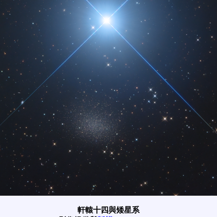
軒轅十四與矮星系