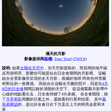
滿天的月影
影像提供與
版權
:
Tunc Tezel
(
TWAN
)
說明:
如果
太陽在天空中
，但天空卻是暗的，而四周的地平線
反而很明亮，那麼你可能是站在日全食期間的月影裡。 這幅
組合全景影像所呈現的全天月影，係攝於地球 阿肯色州雪麗
村附近的一座農場。 而組合出這幅全天圖的照片，則是在
4月
8日的日全食
期間記錄於清朗的天空下。 從這個緊鄰月影帶中
心線的地點看出去，日全食持續了4分多鐘。 在全食階段，除
了
月亮剪影
周圍的日冕之外，還能看到行星和恒星。 其中
最
容易辨認
的，是位於全食日右下方及左上方的明亮金星和木
星。