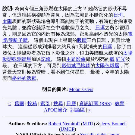
說明:
為何有個三角形懸在太陽的上方？ 雖然它的形狀不尋
常，但這種結構卻頗為常見，因為它就是不斷演化的
日珥
。
太陽
表面的環狀磁場會導引高能粒子的流動，有時也會拘束發
光氣體，並讓它懸浮在空中達數個月之久。
日珥
之所以很明
亮，則是因為它的內部有極為熾熱、密度高到不透光的太陽
電
漿/等離子體
。 這個出現在上星期的
吸睛
三角日珥，其實比地
球大。 這個從形成到爆發大約只有1天就消失的
日珥
，除了由
幾位太陽攝影者為它留下影像之外，也由美國航太總署的
太陽
動態觀測衛星
加以
記錄
。 這幅
主題影像
攝於明亮的
氫
紅光
波
段。 在日珥的下方，可見到
形似絨毛地毯
的
太陽色球層
，而
背景天空則極為昏暗，看不到任何星星。 最後，今年的太陽
表面
格外的活躍
。
明日的圖片:
Moon sisters
<
|
舊圖
|
投稿
|
索引
|
搜尋
|
日曆
|
資訊訂閱 (RSS)
|
教育
|
APOD簡介
|
討論區
|
>
Authors & editors:
Robert Nemiroff
(
MTU
) &
Jerry Bonnell
(
UMCP
)
NASA Official:
Amber Straughn
Specific rights apply
.