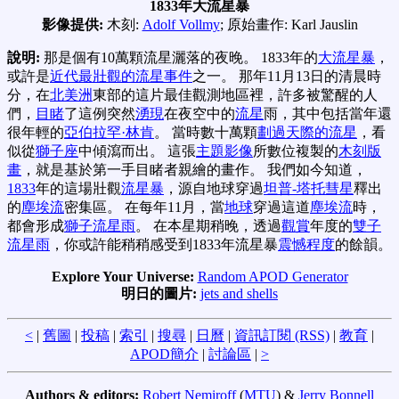
1833年大流星暴
影像提供:
木刻:
Adolf Vollmy
; 原始畫作: Karl Jauslin
說明:
那是個有10萬顆流星灑落的夜晚。 1833年的
大流星暴
，
或許是
近代最壯觀的流星事件
之一。 那年11月13日的清晨時
分，在
北美洲
東部的這片最佳觀測地區裡，許多被驚醒的人
們，
目睹
了這例突然
湧現
在夜空中的
流星
雨，其中包括當年還
很年輕的
亞伯拉罕·林肯
。 當時數十萬顆
劃過天際的流星
，看
似從
獅子座
中傾瀉而出。 這張
主題影像
所數位複製的
木刻版
畫
，就是基於第一手目睹者親繪的畫作。 我們如今知道，
1833
年的這場壯觀
流星暴
，源自地球穿過
坦普-塔托彗星
釋出
的
塵埃流
密集區。 在每年11月，當
地球
穿過這道
塵埃流
時，
都會形成
獅子流星雨
。 在本星期稍晚，透過
觀賞
年度的
雙子
流星雨
，你或許能稍稍感受到1833年流星暴
震憾程度
的餘韻。
Explore Your Universe:
Random APOD Generator
明日的圖片:
jets and shells
<
|
舊圖
|
投稿
|
索引
|
搜尋
|
日曆
|
資訊訂閱 (RSS)
|
教育
|
APOD簡介
|
討論區
|
>
Authors & editors:
Robert Nemiroff
(
MTU
) &
Jerry Bonnell