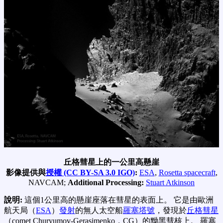
丘格彗星上的一公里高懸崖
影像提供與
授權 (CC BY-SA 3.0 IGO)
:
ESA
,
Rosetta spacecraft
,
NAVCAM;
Additional Processing:
Stuart Atkinson
說明:
這個1公里高的懸崖座落在彗星的表面上。 它是由歐洲
航天局（
ESA
）
發射
的無人太空船
羅塞塔號
，發現於
丘格彗星
（comet Churyumov-Gerasimenko，CG）的黝黑彗核上。 羅塞