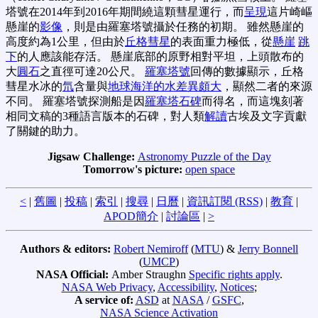
塔號在2014年到2016年期間繞這顆彗星運行，而
呈現
這片崎嶇
懸崖的
影像
，則是由羅塞塔號攝於任務的初期。 雖然懸崖的
高度約為1公里，但由於
丘格彗星
的表面重力極低，從
懸崖
跳
下
的人應該能存活。 懸崖底部的原野相對平坦，上頭散布的
大
圓石
之直徑可達20公尺。
羅塞塔號
回傳的數據顯示，丘格
彗星水冰的
氘
含量與
地球海洋的水差異頗大
，顯然二者的來源
不同。 羅塞塔號探測船是因
羅塞塔石碑
而得名，而這塊刻著
相同文稿的3種語言版本的石碑，對人類
解讀
古埃及文字貢獻
了關鍵的助力。
Jigsaw Challenge:
Astronomy Puzzle of the Day
Tomorrow's picture:
open space
<
|
舊圖
|
投稿
|
索引
|
搜尋
|
日曆
|
資訊訂閱 (RSS)
|
教育
|
APOD簡介
|
討論區
|
>
Authors & editors:
Robert Nemiroff
(
MTU
) &
Jerry Bonnell
(
UMCP
)
NASA Official:
Amber Straughn
Specific rights apply
.
NASA Web Privacy
,
Accessibility
,
Notices
;
A service of:
ASD
at
NASA
/
GSFC
,
NASA Science Activation