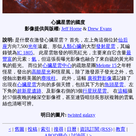
心臟星雲的國度
影像提供與版權:
Jeff Horne
&
Drew Evans
說明:
是什麼在激發心臟星雲？ 首先，左上角這個位於
仙后
座
方向7,500
光年
遠處、形似
人類心臟
的大型
發射星雲
，其編
錄號為
IC 1805
。 此星雲散發的明亮紅光，主要來自它含量
最
豐富
的元素：
氫
，但這張長曝光影像也融合了來自硫的黃光和
氧的藍光。 而位於
心臟星雲中心
的疏散星團
Melotte 15
之年輕
恆星，發出的
高能星光
和恆星風，除了激發原子發光之外，也
侵蝕出數根美麗的
塵埃柱
。 此外，這幅
廣視野影像
還記錄了
出現在
心臟星雲
方向的多個天體，包括其下方的
魚頭星雲
、左
下角的
超新星遺跡
、及影像右側的3個
行星狀星雲
。 在
這幅
攝
於57個夜晚的極深空影像裡，甚至連昏暗頎長形狀複雜的雲氣
絲也清晰可辨。
明日的圖片:
twisted galaxy
<
|
舊圖
|
投稿
|
索引
|
搜尋
|
日曆
|
資訊訂閱 (RSS)
|
教育
|
APOD簡介
|
討論區
|
>