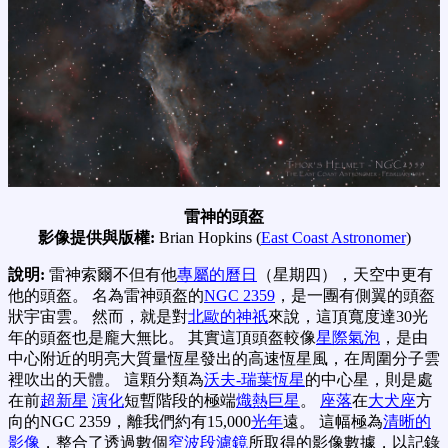
雷神的頭盔
影像提供與版權:
Brian Hopkins (
East Coast Astronomer
)
說明:
雷神索爾不但有他
專屬的曆日
（星期四），天空中更有
他的頭盔。 名為雷神頭盔的
NGC 2359
，是一團有側翼的頭盔
狀宇宙雲。 然而，就是對
北歐的神祇
來說，這頂寬度達30光
年的頭盔也是龐大無比。 其實這頂頭盔較像
星際氣泡
，是由
中心附近的明亮大質量恆星發出的高速恆星風，在周圍分子雲
裡吹出的天體。 這顆分類為
沃夫-瑞葉恆星
的中心星，則是處
在前
超新星
演化
短暫階段的極端
熾熱巨星
。
座落
在
大犬座
方
向的NGC 2359，離我們約有15,000
光年
遠。 這幅極為
清晰的
影像
，整合了透過數個
窄波段濾鏡
所取得的影像數據，以記錄