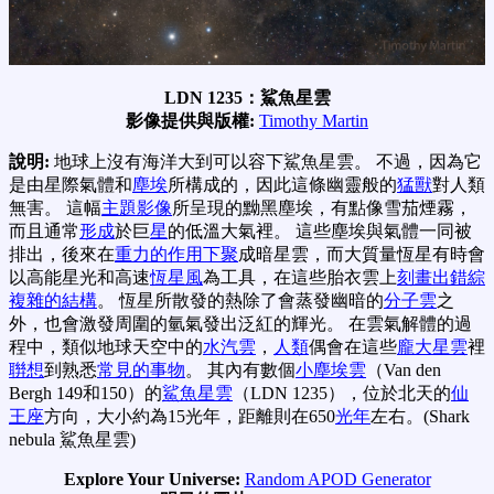
LDN 1235：鯊魚星雲
影像提供與版權:
Timothy Martin
說明:
地球上沒有海洋大到可以容下鯊魚星雲。 不過，因為它
是由星際氣體和
塵埃
所構成的，因此這條幽靈般的
猛獸
對人類
無害。 這幅
主題影像
所呈現的黝黑塵埃，有點像雪茄煙霧，
而且通常
形成
於巨
星
的低溫大氣裡。 這些塵埃與氣體一同被
排出，後來在
重力的作用下聚
成暗星雲，而大質量恆星有時會
以高能星光和高速
恆星風
為工具，在這些胎衣雲上
刻畫出錯綜
複雜的結構
。 恆星所散發的熱除了會蒸發幽暗的
分子雲
之
外，也會激發周圍的氫氣發出泛紅的輝光。 在雲氣解體的過
程中，類似地球天空中的
水汽雲
，
人類
偶會在這些
龐大星雲
裡
聨想
到熟悉
常見的事物
。 其內有數個
小塵埃雲
（Van den
Bergh 149和150）的
鯊魚星雲
（LDN 1235），位於北天的
仙
王座
方向，大小約為15光年，距離則在650
光年
左右。(Shark
nebula 鯊魚星雲)
Explore Your Universe:
Random APOD Generator