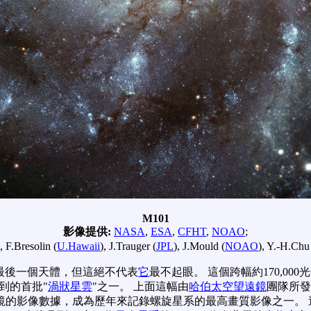
M101
影像提供:
NASA
,
ESA
,
CFHT
,
NOAO
;
), F.Bresolin (
U.Hawaii
), J.Trauger (
JPL
), J.Mould (
NOAO
), Y.-H.
最後一個天體，但這絕不代表
它
最不起眼。 這個跨幅約170,0
到的首批"
渦狀星雲
"之一。 上面這幅由
哈伯太空望遠鏡
團隊所發
遠鏡的影像數據，成為歷年來記錄螺旋星系的最高畫質影像之一。 