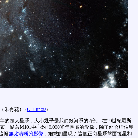
Chu（朱有花） (
U. Illinois
)
00光年的龐大星系，大小幾乎是我們銀河系的2倍。 在19世紀羅斯
布、涵蓋M101中心約40,000光年區域的影像，除了組合哈伯望
這幅
無比清晰的影像
，細緻的呈現了這個正向星系盤面恆星和