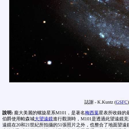
誌謝 - K.Kuntz (
GSFC
說明:
龐大美麗的螺旋星系M101，是著名
梅西葉
星表所收錄的
伯爵使用帕森城
大望遠鏡
進行觀測時，M101是透過此望遠鏡見
遠鏡在20和21世紀所拍攝的51張照片之外，也整合了地面望