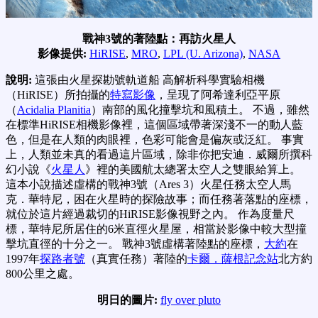
戰神3號的著陸點：再訪火星人
影像提供:
HiRISE
,
MRO
,
LPL (U. Arizona)
,
NASA
說明:
這張由火星探勘號軌道船 高解析科學實驗相機
（HiRISE）所拍攝的
特寫影像
，呈現了阿希達利亞平原
（
Acidalia Planitia
）南部的風化撞擊坑和風積土。 不過，雖然
在標準HiRISE相機影像裡，這個區域帶著深淺不一的動人藍
色，但是在人類的肉眼裡，色彩可能會是偏灰或泛紅。 事實
上，人類並未真的看過這片區域，除非你把安迪．威爾所撰科
幻小說《
火星人
》裡的美國航太總署太空人之雙眼給算上。
這本小說描述虛構的戰神3號（Ares 3）火星任務太空人馬
克．華特尼，困在火星時的探險故事；而任務著落點的座標，
就位於這片經過裁切的HiRISE影像視野之內。 作為度量尺
標，華特尼所居住的6米直徑火星屋，相當於影像中較大型撞
擊坑直徑的十分之一。 戰神3號虛構著陸點的座標，
大約
在
1997年
探路者號
（真實任務）著陸的
卡爾．薩根記念站
北方約
800公里之處。
明日的圖片:
fly over pluto