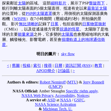
探索鄰近
太陽
的區域。 這部
縮時影片
，展示了PSP
盤旋而下
，
航行到離太陽表面約5個太陽直徑、抵達有史以來
最靠近太陽
的位置時，從
PSP的太陽遮罩
後方，用側視的太陽探測器廣角
相機（
WISPR
）在7小時期間（壓縮成約5秒）所拍攝的景
觀。 影片
無比清晰的
記錄了
日冕
，包括追撞的
日冕物質拋射
（CMEs），以及從遙遠後方背景
掠過的恆星
。 太陽除了是地
球的主要
能量來源
之外，它多變的
太陽風
也會壓縮地球的大氣
層、觸發極光、影響電網，甚至會
損壞軌道上的地球通信衛
星
。
明日的圖片：
sky flow
<
|
舊圖
|
投稿
|
索引
|
搜尋
|
日曆
|
資訊訂閱 (RSS)
|
教育
|
APOD簡介
|
討論區
|
>
Authors & editors:
Robert Nemiroff
(
MTU
) &
Jerry Bonnell
(
UMCP
)
NASA Official:
Amber Straughn
Specific rights apply
.
NASA Web Privacy
,
Accessibility
,
Notices
;
A service of:
ASD
at
NASA
/
GSFC
,
NASA Science Activation
&
Michigan Tech. U.