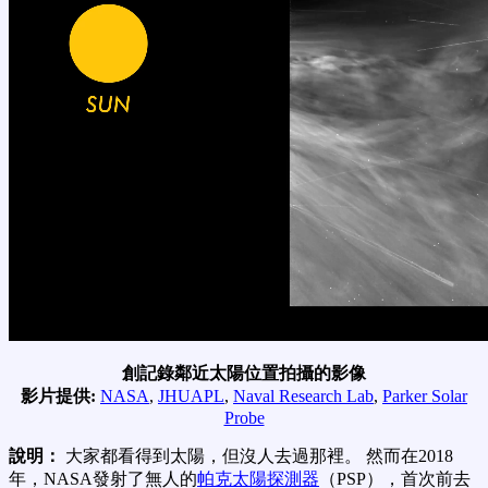
創記錄鄰近太陽位置拍攝的影像
影片提供:
NASA
,
JHUAPL
,
Naval Research Lab
,
Parker Solar
Probe
說明：
大家都看得到太陽，但沒人去過那裡。 然而在2018
年，NASA發射了無人的
帕克太陽探測器
（PSP），首次前去