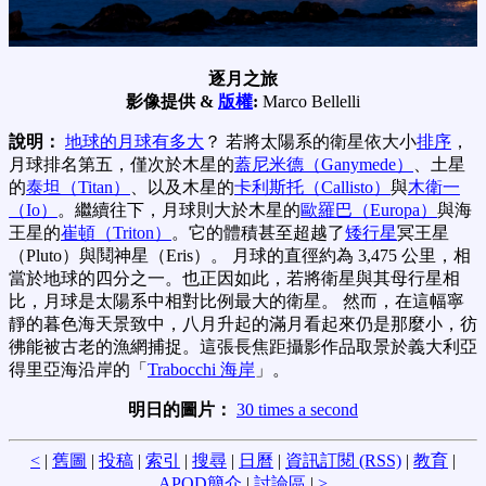
逐月之旅
影像提供 &
版權
:
Marco Bellelli
說明：
地球的月球有多大
？ 若將太陽系的衛星依大小
排序
，
月球排名第五，僅次於木星的
蓋尼米德（Ganymede）
、土星
的
泰坦（Titan）
、以及木星的
卡利斯托（Callisto）
與
木衛一
（Io）
。繼續往下，月球則大於木星的
歐羅巴（Europa）
與海
王星的
崔頓（Triton）
。它的體積甚至超越了
矮行星
冥王星
（Pluto）與鬩神星（Eris）。 月球的直徑約為 3,475 公里，相
當於地球的四分之一。也正因如此，若將衛星與其母行星相
比，月球是太陽系中相對比例最大的衛星。 然而，在這幅寧
靜的暮色海天景致中，八月升起的滿月看起來仍是那麼小，彷
彿能被古老的漁網捕捉。這張長焦距攝影作品取景於義大利亞
得里亞海沿岸的「
Trabocchi 海岸
」。
明日的圖片：
30 times a second
<
|
舊圖
|
投稿
|
索引
|
搜尋
|
日曆
|
資訊訂閱 (RSS)
|
教育
|
APOD簡介
|
討論區
|
>