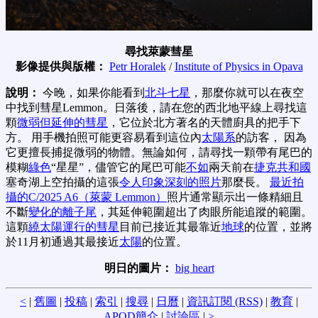
尋找萊蒙彗星
影像提供與版權：
Petr Horalek
/
Institute of Physics in Opava
說明：
今晚，如果你能看到
北斗七星
，那麼你就可以在夜空
中找到彗星Lemmon。日落後，請在您的西北地平線上尋找這
顆
微弱但延伸的彗星
，它位於北方著名的天體廚具的把手下
方。 用手機拍照可能更容易看到這位內
太陽系
的訪客， 因為
它更擅長捕捉微弱的物體。無論如何，請尋找一顆帶有尾巴的
模糊
綠色
“星星”，儘管它的尾巴可能
不如
兩天前在
捷克共和國
塞奇湖上空拍攝的這張
令人印象深刻的照片
那麼長。
最近拍
攝
的C/2025 A6（萊蒙 Lemmon）
照片通常顯示出一條精細且
不斷
變化的離子尾
，其延伸範圍超出了肉眼所能追蹤的範圍。
這顆
繞太陽運行的彗星
目前已接近其最靠近
地球
的位置，並將
於11月初通過其最接近
太陽
的位置。
明日的圖片：
big heart
<
|
舊圖
|
投稿
|
索引
|
搜尋
|
日曆
|
資訊訂閱 (RSS)
|
教育
|
APOD簡介
|
討論區
|
>