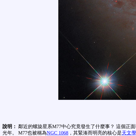
說明：
鄰近的螺旋星系M77中心究竟發生了什麼事？ 這個正
光年。 M77也被稱為
NGC 1068
，其緊湊而明亮的核心是
天文