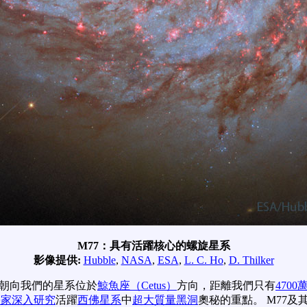
M77：具有活躍核心的螺旋星系
影像提供:
Hubble
,
NASA
,
ESA
,
L. C. Ho
,
D. Thilker
面朝向我們的星系位於
鯨魚座（Cetus）
方向，距離我們只有
4700
學家深入研究
活躍
西佛星系
中
超大質量黑洞
奧秘的重點。 M77及