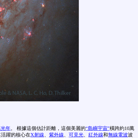
萬光年
。 根據這個估計距離，這個美麗的
“島嶼宇宙”
橫跨約10萬
其活躍的核心在
X射線
、
紫外線
、
可見光
、
紅外線
和
無線電波
波