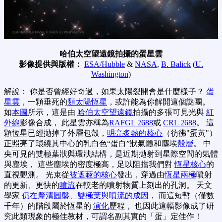
哈伯太空望遠鏡拍攝的蛋星雲
影像提供與版權：
ESA/Hubble
&
NASA
,
B. Balick
(
U.
Washington
)
解說： 你是否曾經好奇過，如果太陽裂開會是什麼樣子？
蛋
星雲
，一顆垂死的
類太陽恆星
，或許能為你解開這個謎團。
如
本圖
所示，這是由
哈伯太空望遠鏡
拍攝的多張可見光與
紅
外線
影像合成， 此星雲亦稱為
RAFGL 2688
或
CRL 2688
。 這
顆恆星已經拋掉了外層包殼，
明亮炙熱的核心
（彷彿"蛋黃"）
正照亮了環繞其中心的乳白色“蛋白”狀氣體和塵埃
殼層
。 中
央可見的雙極葉狀與環狀結構，是近期拋射到星際空間的氣體
與塵埃， 這些塵埃的密度極高，足以阻擋我們對
恆星核心
的
直視觀測。 光束從
被遮蔽的核心
發出，穿過由
恆星兩極
噴射
的更新、更快的
噴流
在較老的噴射物質上刻出的孔洞。 天文
學家
仍在釐清圓盤、雙極葉與噴流的成因
， 而這短暫（僅數
千年）的階段屬於恆星的
演化
歷程， 也因此這幅影像成了研
究此類現象的極佳教材，可謂名副其實的「蛋」定佳作！