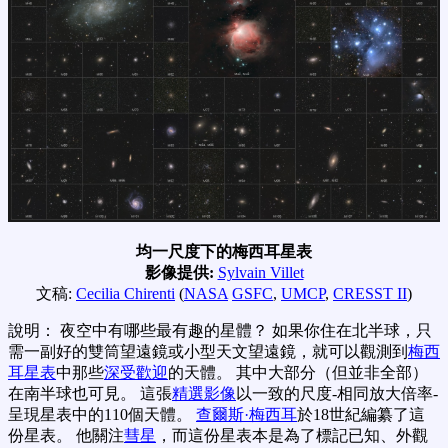
均一尺度下的梅西耳星表
影像提供:
Sylvain Villet
文稿:
Cecilia Chirenti
(
NASA
GSFC
,
UMCP
,
CRESST II
)
說明： 夜空中有哪些最有趣的星體？ 如果你住在北半球，只
需一副好的雙筒望遠鏡或小型天文望遠鏡，就可以觀測到
梅西
耳星表
中那些
深受歡迎
的天體。 其中大部分（但並非全部）
在南半球也可見。 這張
精選影像
以一致的尺度-相同放大倍率-
呈現星表中的110個天體。
查爾斯·梅西耳
於18世紀編纂了這
份星表。 他關注
彗星
，而這份星表本是為了標記已知、外觀