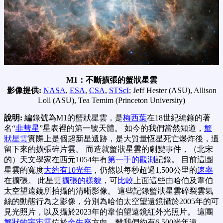
M1：不斷擴張的蟹狀星雲
影像提供:
NASA
,
ESA
,
CSA
,
STScI
; Jeff Hester (ASU), Allison
Loll (ASU), Tea Temim (Princeton University)
說明:
編錄號為M1的蟹狀星雲，是
梅西葉
在18世紀編錄的著
名“
非彗星
”星表裡的第一號天體。 如今的我們當然知道，
蟹
狀星雲
實際上是個超新星遺跡，是大質量恆星死亡爆炸後，遺
留下來的擴張碎片雲。 而造就蟹狀星雲的劇變事件，（北宋
的）天文學家在西元1054年有
第一手的觀測
記錄。 目前這團
星雲的寬度
大約有10光年
，仍然以每秒超過1,500公里的
速率
在擴張。 此星雲
擴張的樣貌
，可
比較
上面這些由哈伯及韋伯
太空望遠鏡所拍攝的清晰影像。 這些記錄蟹狀星雲碎裂雲氣
絲的動態行為之影像，分別為哈伯太空望遠鏡攝於2005年的可
見光照片，以及攝於2023年的韋伯望遠鏡紅外光照片。 這團
蟹狀的宇宙雲
位於
金牛座
方向，離我們約有6,500光年遠。