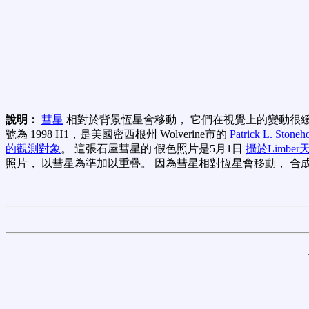
說明：
彗星
相對於背景恆星會移動， 它們在視覺上的變動很
號為 1998 H1，是美國密西根州 Wolverine市的
Patrick L. Sto
的觀測對象
。 這張石屋彗星的 假色照片是5月1日
攝於Limber
照片， 以彗星為準加以重疊。 因為彗星相對恆星會移動， 合