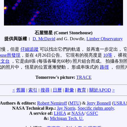
石屋彗星 (Comet Stonehouse)
提供與版權：
D. McDavid
and G. Dowdle,
Limber Observatory
緩慢，但是
仔細追蹤
可以找出它們的軌道， 並再進一步定出， 
nehouse所發現
，並在 4月26日公告。 它現有的視亮度是
10等
， 裸
天文台
，它是由8張 (每張各曝光60秒) 照片組合而成。 拍攝各
成的照片中， 恆星的位置逐漸變動， 形成串珠式的
路徑
， 但照
Tomorrow's picture:
TRACE
<
舊圖
|
索引
|
搜尋
|
日曆
|
辭彙
|
教育
|
關於APOD
>
Authors & editors:
Robert Nemiroff
(
MTU
) &
Jerry Bonnell
(
USRA
NASA Technical Rep.:
Jay Norris
.
Specific rights apply
.
A service of:
LHEA
at
NASA
/
GSFC
&:
Michigan Tech. U.