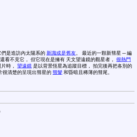
它們是造訪內太陽系的
新識或是舊友
。 最近的一顆新彗星 ─ 編
視還看不見它， 但它現在是擁有 天文望遠鏡的觀星者，
很熱門
別照片時，
望遠鏡
是以背景恆星為追蹤目標， 拍完後再把各別的
片很清楚的呈現出彗星的
彗髮
和昏暗且稀薄的彗尾。
)