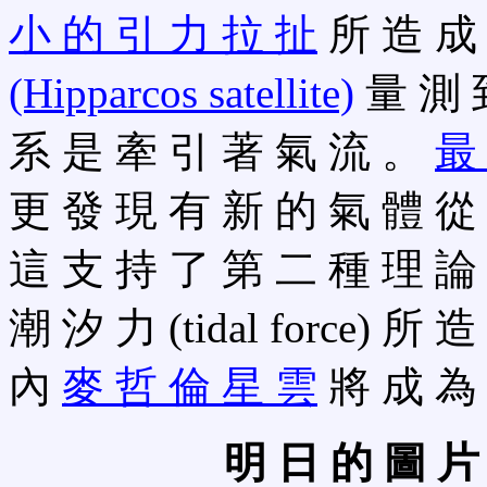
小 的 引 力 拉 扯
所 造 成
(Hipparcos satellite)
量 測 
系 是 牽 引 著 氣 流 。
最
更 發 現 有 新 的 氣 體 從
這 支 持 了 第 二 種 理 論
潮 汐 力 (tidal force) 
內
麥 哲 倫 星 雲
將 成 為 
明 日 的 圖 片