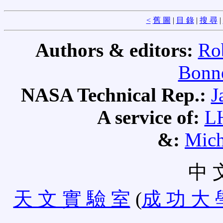
<
舊 圖
|
目 錄
|
搜 尋
|
Authors & editors:
Ro
Bonne
NASA Technical Rep.:
J
A service of:
L
&:
Mich
中 
天 文 實 驗 室
(
成 功 大 