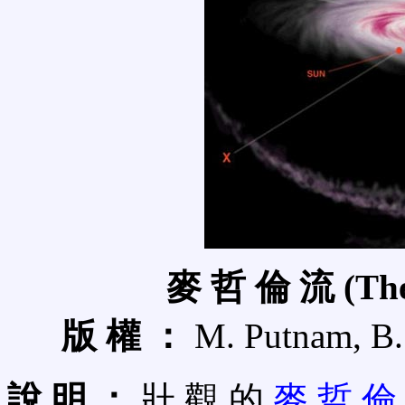
麥 哲 倫 流 (The 
版 權 ：
M. Putnam, B.
說 明 ：
壯 觀 的
麥 哲 倫