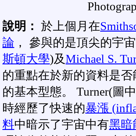
Photogra
說明：
於上個月在
Smiths
論
， 參與的是頂尖的宇
斯頓大學
)及
Michael S. Tu
的重點在於新的資料是否
的基本型態。 Turner
時經歷了快速的
暴漲 (infla
料
中暗示了宇宙中有
黑暗能量