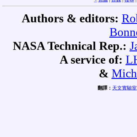
Authors & editors:
Ro
Bonne
NASA Technical Rep.:
J
A service of:
L
&
Mich
翻譯：
天文實驗室