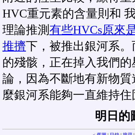
HVC重元素的含量則和 
理論推測
有些HVCs原來
推擠
下，被推出銀河系。
的殘骸，正在掉入我們的
論，因為不斷地有新物質
麼銀河系能夠一直維持住
明日的
<
舊圖
|
目錄
|
搜尋