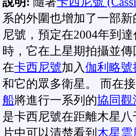
說明:
隨著
卡西尼號 (Cassi
系的外圍也增加了一部新
尼號，預定在2004年到
時，它在上星期拍攝並傳
在
卡西尼號
加入
伽利略號
和它的眾多衛星。 而在
船
將進行一系列的
協同觀
是卡西尼號在距離木星八
片中可以清楚看到
木星雲