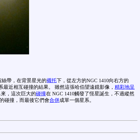
宙絲帶，在背景星光的
襯托
下，從左方的NGC 1410向右方的
系最近相互碰撞的結果。 雖然這張哈伯望遠鏡影像，
精彩地呈
看出來，這次巨大的
碰撞
在 NGC 1410觸發了恆星誕生，不過縱然
的碰撞，而最後它們會
合併
成單一個星系。