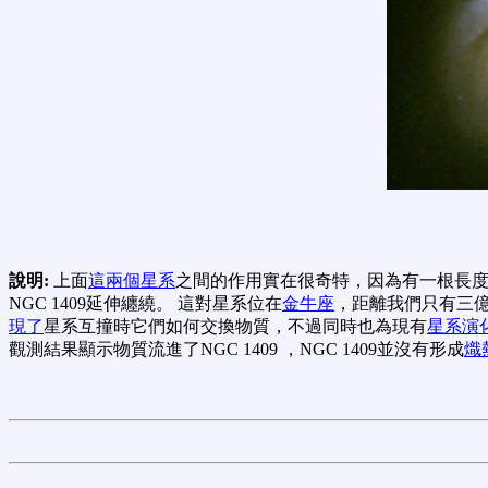
說明:
上面
這兩個星系
之間的作用實在很奇特，因為有一根長度
NGC 1409延伸纏繞。 這對星系位在
金牛座
，距離我們只有三億
現了
星系互撞時它們如何交換物質，不過同時也為現有
星系演
觀測結果顯示物質流進了NGC 1409 ，NGC 1409並沒有形成
熾