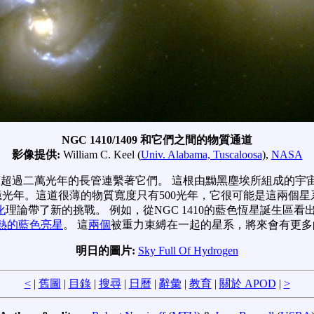
NGC 1410/1409 和它們之間的物質通道
影像提供:
William C. Keel (
Univ. Alabama, Tuscaloosa
),
NASA
超過二萬光年的長管連繫著它們。 這根由黝黑塵埃所組成的宇
光年。這道很薄的物質寬度只有500光年，它很可能是這兩個星
化
理論帶了新的挑戰。 例如，從NGC 1410的藍色恆星誕生區
熱的藍色亮星
。 這
兩個
被重力束縛在一起的星系，將來會有更多
明日的圖片:
Sky Full Of Hydrogen
<
|
舊圖
|
目錄
|
搜尋
|
日曆
|
辭彙
|
教育
|
關於 APOD
|
>