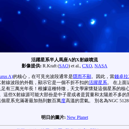
活躍星系半人馬座A的X射線噴流
影像提供:
R.Kraft (
SAO
) et al.,
CXO
,
NASA
rus A)
的核心，在可見光波段通常是
隱而不顯
。因此，當
錢卓拉
X射線波段的外觀，顯示它是一個不折不扣的
活躍星系
。 在上
足有三萬光年長！根據這種特徵，天文學家懷疑這個星系的核心，
。這些X射線源可能大部份是中子星或者是質量和太陽差不多的
這個星系充滿著最加熱到數百萬
度
高溫的雲氣。 別名為NGC 51
明日的圖片:
New Planet