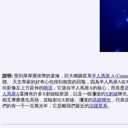
說明:
受到厚厚塵埃帶的遮掩，巨大橢圓星系
半人馬座 A (Centau
標。 天文學家的好奇心也得到相當的回報，因為半人馬座A在
向影像左上方延伸的
噴流
，它源自半人馬座A的核心，而長度足
人馬座A
還擁有許多X射線輻射源，以及一個瀰漫的
X射線
輝光
相互摩擦產生高熱，並輻射出X射線。瀰漫的
高能輝光
，代表
們約有一千一百萬光年，它是離我們最近的
活躍星系
。