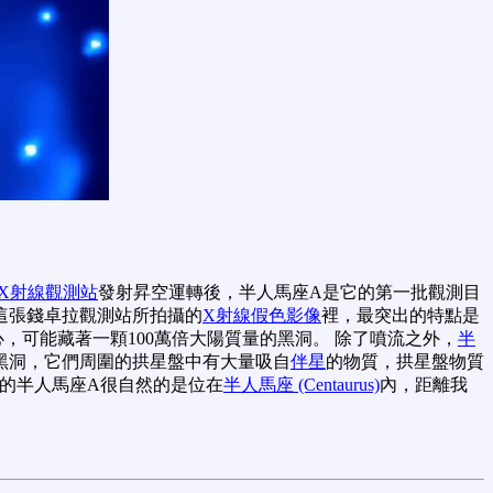
X射線觀測站
發射昇空運轉後，半人馬座A是它的第一批觀測目
面這張錢卓拉觀測站所拍攝的
X射線假色影像
裡，最突出的特點是
可能藏著一顆100萬倍大陽質量的黑洞。 除了噴流之外，
半
黑洞，它們周圍的拱星盤中有大量吸自
伴星
的物質，拱星盤物質
28的半人馬座A很自然的是位在
半人馬座 (Centaurus)
內，距離我