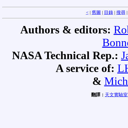
<
|
舊圖
|
目錄
|
搜尋
Authors & editors:
Ro
Bonne
NASA Technical Rep.:
J
A service of:
L
&
Mich
翻譯：
天文實驗室