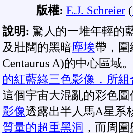
版權:
E.J. Schreier
(
說明:
驚人的一堆年輕的
及壯闊的黑暗
塵埃
帶，圍
Centaurus A)的中心區域
的紅藍綠三色影像，所組
這個宇宙大混亂的彩色圖
影像
透露出半人馬A星系
質量的超重黑洞
，而周圍