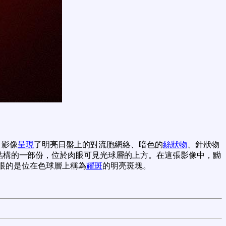
。影像
呈現
了明亮日盤上的對流胞網絡、暗色的
絲狀物
、針狀物
氣結構的一部份，位於肉眼可見光球層的上方。在這張影像中，黝
眼的是位在色球層上稱為
耀斑
的明亮斑塊。