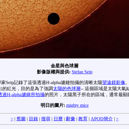
金星與色球層
影像版權與提供:
Stefan Seip
家Seip記錄了這張透過H-alpha濾鐘拍攝的清晰太陽
望遠鏡影像
出的紅光，目的是為了強調
太陽的色球層
-- 這個區域是太陽大
透過H-alpha濾鐘所拍攝
的照片，太陽黑子所在的區域，通常最顯
明日的圖片:
mighty mice
<
|
舊圖
|
目錄
|
搜尋
|
日曆
|
辭彙
|
教育
|
APOD簡介
|
>