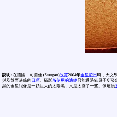
說明:
在德國．司圖佳 (Stuttgart)
欣賞
2004年
金星淩日
時，天文學
與及盤面邊緣的
日珥
。攝影
所使用的濾鏡
只能透過氫原子所發
黑的金星很像是一顆巨大的太陽黑，只是太圓了一些。像這類