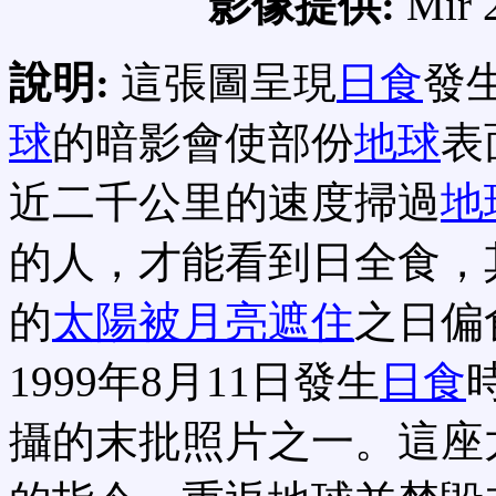
影像提供:
Mir 
說明:
這張圖呈現
日食
發
球
的暗影會使部份
地球
表
近二千公里的速度掃過
地
的人，才能看到日全食，
的
太陽被月亮遮住
之日偏
1999年8月11日發生
日食
攝的末批照片之一。這座太