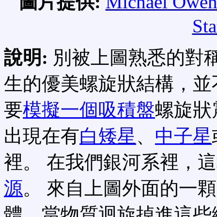
圖片提供:
Michael Owe
Sta
說明:
別被上圖熟悉的對
生的優美螺旋狀結構，並
要
模擬一個吸積盤
螺旋狀
出現在有
白矮星
、
中子星
裡。 在我們銀河系裡，
源
。 來自上圖外面的一
體，當物質迴旋掉進這些