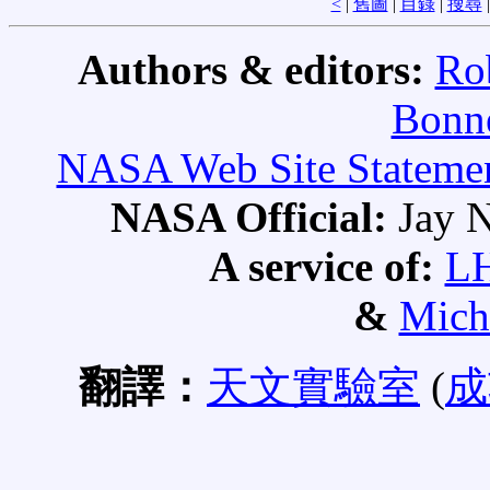
<
|
舊圖
|
目錄
|
搜尋
Authors & editors:
Ro
Bonne
NASA Web Site Statement
NASA Official:
Jay N
A service of:
L
&
Mich
翻譯：
天文實驗室
(
成