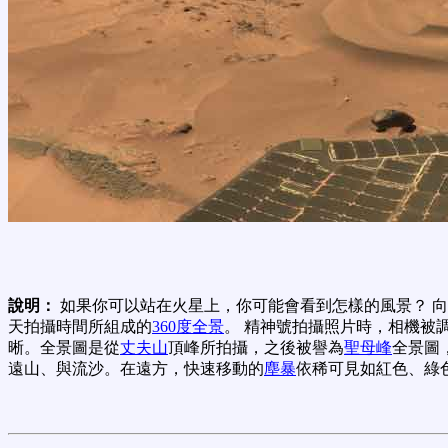
說明：
如果你可以站在火星上，你可能會看到怎樣的風景？ 
天拍攝時間所組成的
360度全景
。 精神號拍攝照片時，相機被
晰。全景圖是從
丈夫山
頂峰所拍攝，之後被譽為
聖母峰
全景圖
遠山、與流沙。在遠方，快速移動的
塵暴
依稀可見如紅色、綠