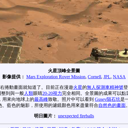
火星頂峰全景圖
影像提供：
Mars Exploration Rover Mission
,
Cornell
,
JPL
,
NASA
向右捲動畫面就知道了。目前正在漫遊
火星
的
無人探測車精神號
登
調整到與一般
人類
眼睛
20-20視力
完全相同。全景圖的成果可以點
，用來向地球上的
最高峰
致敬。照片中可以看到
Gusev隕石坑
是
色、藍色的魅影，所使用的濾鏡顏色用來盡量符合
自然色的畫面
明日圖片：
unexpected fireballs