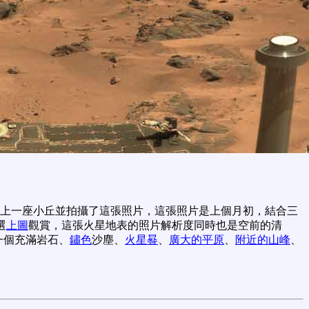
上一座小丘並拍攝了這張照片，這張照片是上個月初，結合三
選
上圖
觀賞，這張火星地表的照片解析度同時也是空前的清
一個充滿岩石、
鏽色
沙塵、
火星晷
、
廣大的平原
、
附近的山峰
、
。