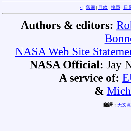
<
|
舊圖
|
目錄
|
搜尋
|
日
Authors & editors:
Ro
Bonne
NASA Web Site Statement
NASA Official:
Jay N
A service of:
E
&
Mich
翻譯：
天文