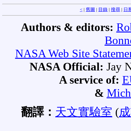
<
|
舊圖
|
目錄
|
搜尋
|
日
Authors & editors:
Ro
Bonne
NASA Web Site Statement
NASA Official:
Jay N
A service of:
E
&
Mich
翻譯：
天文實驗室
(
成