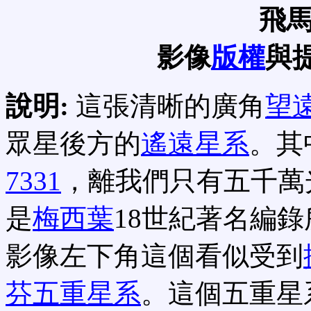
飛
影像
版權
與
說明:
這張清晰的廣角
望
眾星後方的
遙遠星系
。其
7331
，離我們只有五千萬
是
梅西葉
18世紀著名編
影像左下角這個看似受到
芬五重星系
。這個五重星