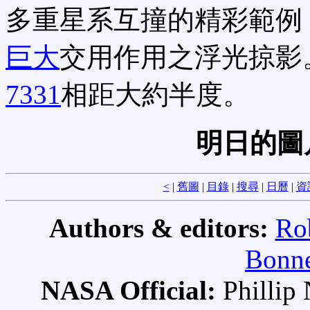
多重星系互撞的精彩範例
巨大
交用作用之浮光掠影
7331
相距大約半度。
明日的圖
<
|
舊圖
|
目錄
|
搜尋
|
日曆
|
資
Authors & editors:
Ro
Bonne
NASA Official:
Philli