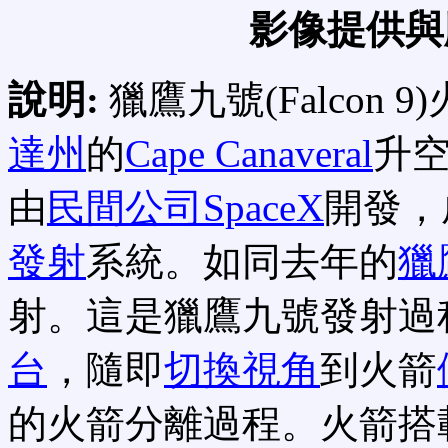
影像提供與
說明:
獵鷹九號(Falcon
達州
的
Cape Canaveral
升
由
民間公司SpaceX
開發，
發射
系統。如同去年的
獵
射。這是獵鷹九號發射過
台
，隨即
切換視角
到火箭
的火箭分離過程。火箭搭