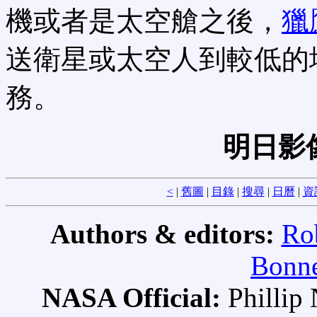
機或者是太空艙之後，
獵
送衛星或太空人到較低的
務。
明日影
<
|
舊圖
|
目錄
|
搜尋
|
日曆
|
資
Authors & editors:
Ro
Bonne
NASA Official:
Philli